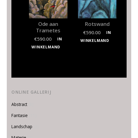
Ode aan
Rotswand
Trametes
€
590.00
IN
€
590.00
IN
WINKELMAND
WINKELMAND
ONLINE GALLERIJ
Abstract
(8)
Fantasie
(11)
Landschap
(3)
Materie
(2)