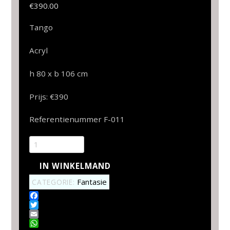
€
390.00
Tango
Acryl
h 80 x b 106 cm
Prijs: €390
Referentienummer F-011
T
a
IN WINKELMAND
n
g
Fantasie
CATEGORIE:
o
F
a
a
T
a
c
w
E