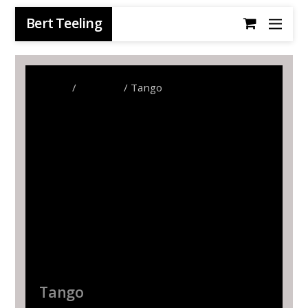
Bert Teeling
Home
/
Fantasie
/ Tango
Tango