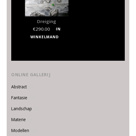
Dreiging
€
290.00
IN
WINKELMAND
ONLINE GALLERIJ
Abstract
(8)
Fantasie
(11)
Landschap
(3)
Materie
(2)
Modellen
(20)