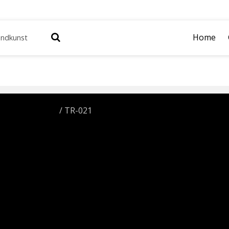
Home
andkunst
deltekeningen
/ TR-021