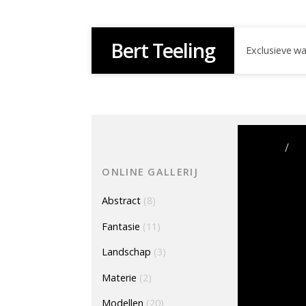
Bert Teeling
Exclusieve w
Home
/
Mo
ONLINE GALLERIJ
Abstract
(8)
Fantasie
(11)
Landschap
(3)
Materie
(2)
Modellen
(20)