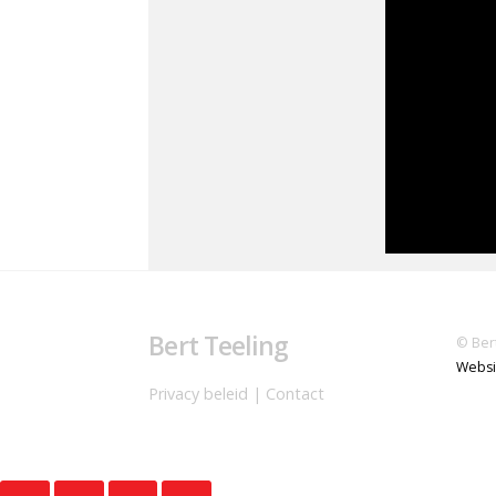
Bert Teeling
© Ber
Websi
Privacy beleid
|
Contact