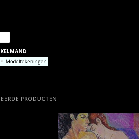
NKELMAND
Modeltekeningen
E:
TEERDE PRODUCTEN