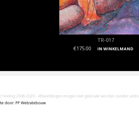
TR-017
€
175.00
IN WINKELMAND
t Teeling 2008-2020 - Afbeeldingen mogen niet gebruikt worden zonder uitdr
te door: PP Websitebouw